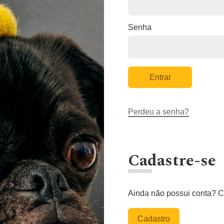
Senha
Entrar
Perdeu a senha?
Cadastre-se
Ainda não possui conta? Ca
Cadastro