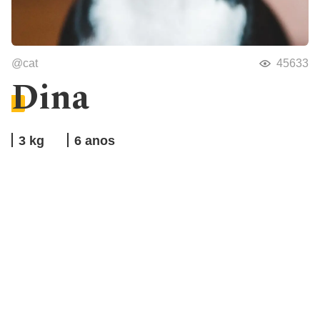
@
cat
45633
Dina
3
kg
6
anos